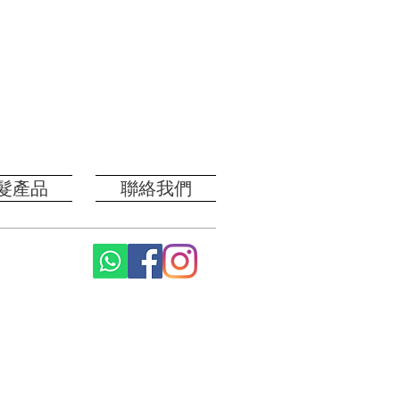
髮產品
聯絡我們