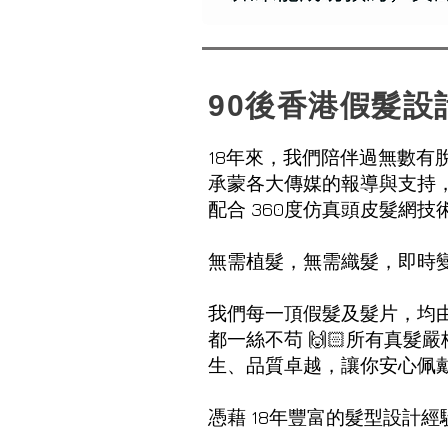
90後香港假髮設計師
18年來，我們陪伴過無數有
承蒙各大傳媒的報導與支持，
配合 360度仿真頭皮髮網
無需植髮，無需織髮，即時變
我們每一頂假髮及髮片，均
都一絲不苟 🙌🏻所有真
生、品質卓越，讓你安心佩戴 
憑藉 18年豐富的髮型設計經