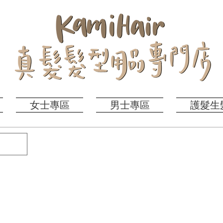
女士專區
男士專區
護髮生